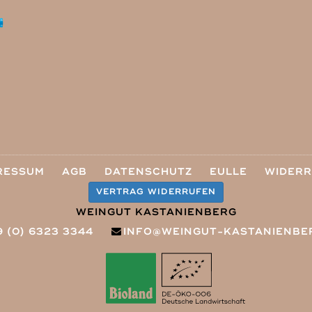
RESSUM
AGB
DATENSCHUTZ
EULLE
WIDER
VERTRAG WIDERRUFEN
WEINGUT KASTANIENBERG
9 (0) 6323 3344
INFO@WEINGUT-KASTANIENBE